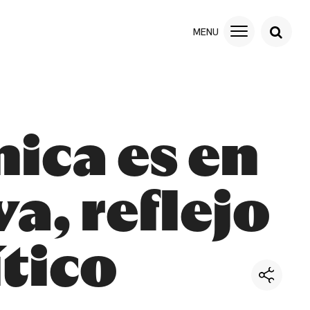
ica es en
a, reflejo
tico