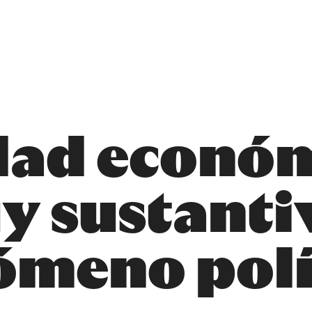
dad económ
 sustantiv
ómeno polí